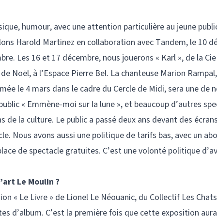
que, humour, avec une attention particulière au jeune publi
illons Harold Martinez en collaboration avec Tandem, le 10 
bre. Les 16 et 17 décembre, nous jouerons « Karl », de la Cie
iode de Noël, à l’Espace Pierre Bel. La chanteuse Marion Ramp
mmée le 4 mars dans le cadre du Cercle de Midi, sera une de 
ne public « Emmène-moi sur la lune », et beaucoup d’autres spe
de la culture. Le public a passé deux ans devant des écrans,
cle. Nous avons aussi une politique de tarifs bas, avec un a
lace de spectacle gratuites. C’est une volonté politique d’av
’art Le Moulin ?
on « Le Livre » de Lionel Le Néouanic, du Collectif Les Chat
es d’album. C’est la première fois que cette exposition aura l