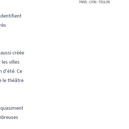
identifient
rès
aussi créée
les villes
n d’été. Ce
e le théâtre
t quasiment
ombreuses