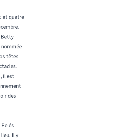
c et quatre
décembre.
 Betty
al, nommée
nos têtes
ctacles.
 il est
bonnement
oir des
s Pelés
ieu. Il y