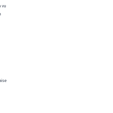
a vu
n
aise