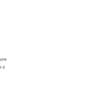
 une
e à