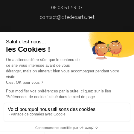
06 03 61 59 07
contact@citedesarts.net
Newsletter
Facebook
Facebook
Facebook
Facebook
© 2026 | Cité des Arts | Tous droits réservés
Termes et conditions
|
Gestion des cookies
|
Réalisation Isomorph