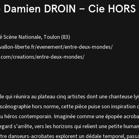
Damien DROIN – Cie HORS
é Scène Nationale, Toulon (83)
vallon-liberte.fr/evenement/entre-deux-mondes/
e.com/creations/entre-deux-mondes/
e qui réunira au plateau cinq artistes dont une chanteuse ly
e scénographie hors norme, cette pièce puise son inspiration 
x du héros contemporain. Imaginée comme une épopée acrob
regard s’arrête, vers les horizons qui relient une petite human
uatre danseurs-acrobates explorent un dédale temporel, pass