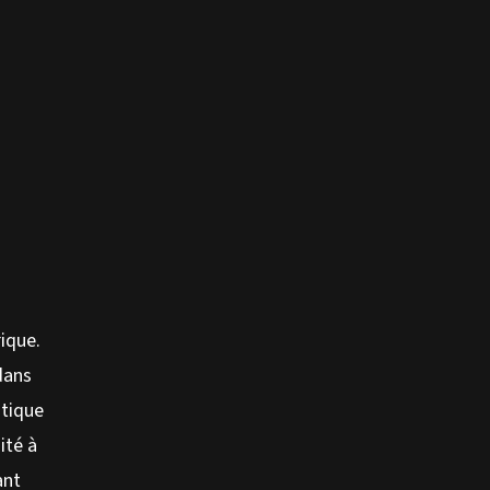
rique.
dans
atique
ité à
ant