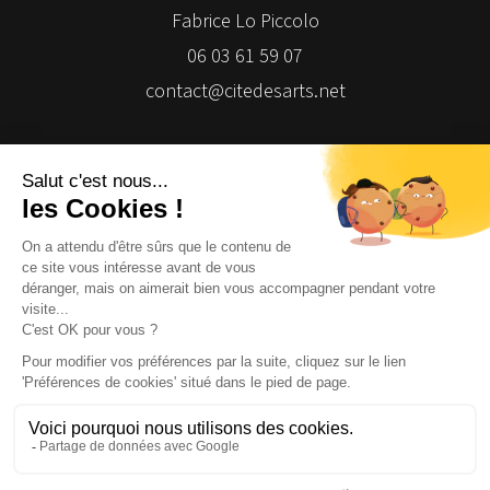
Fabrice Lo Piccolo
06 03 61 59 07
contact@citedesarts.net
Newsletter
Facebook
Facebook
Facebook
Facebook
© 2026 | Cité des Arts | Tous droits réservés
Termes et conditions
|
Gestion des cookies
|
Réalisation Isomorph