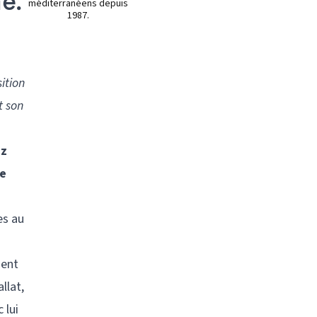
e.
méditerranéens depuis
1987.
ition
t son
ez
de
es au
ment
llat,
 lui