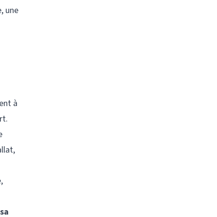
e, une
ent à
rt.
e
llat,
,
 sa