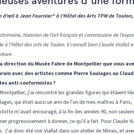
uleuses aventures d’une form
n d’œil à Jean Fournier“ à l’Hôtel des Arts TPM de Toulon,
trimoine, historien de l’art français et commissaire de l’expos
 à l’Hôtel des arts de Toulon. Il connaît bien Claude Viallat e
inture.
 la direction du Musée Fabre de Montpellier que vous av
orain avec des artistes comme Pierre Soulages ou Clau
stes anti-conformistes ?
ontpellier, j’ai rencontré les grandes figures qui étaient lié
ages, qui était aussi un ami de l’un de mes maîtres à Paris,
aclotte m’avait encouragé, à la fin des années 90, non seule
er progressivement à donner, ce qu’il a fait. Pour Claude Via
is. J’ai donc été voir Viallat dans son atelier de Nîmes, et avec