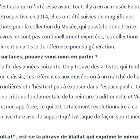
 c’est cela qui m’intéresse avant tout. Il y a eu au musée Fabr
étrospective en 2014, elles ont été suivies de magnifiques
hats pour la collection du Musée, qui possède donc trente-
uvres ne sont pas continuellement exposées, les collections
raiment un artiste de référence pour sa génération.
surfaces, pouvez-vous nous en parler ?
a fin des années soixante. On y trouve des artistes qui tend
son châssis, ses références aux musées ou à un marché de l’a
 frontières et n’hésitent pas à exposer dans l’espace public. C
e critique fondamentale de la peinture traditionnelle et Via
ibre, non apprêtée, ce qui est totalement révolutionnaire à ce
son aventure avec le support qu’il attaque de façon spontanée
sultat“, est-ce la phrase de Viallat qui exprime le mieux