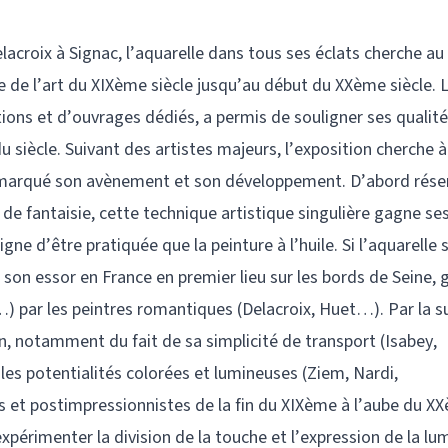
acroix à Signac, l’aquarelle dans tous ses éclats cherche au
re de l’art du XIXème siècle jusqu’au début du XXème siècle. 
itions et d’ouvrages dédiés, a permis de souligner ses qualit
 siècle. Suivant des artistes majeurs, l’exposition cherche à
nt marqué son avènement et son développement. D’abord rése
 de fantaisie, cette technique artistique singulière gagne se
gne d’être pratiquée que la peinture à l’huile. Si l’aquarelle 
d son essor en France en premier lieu sur les bords de Seine, 
) par les peintres romantiques (Delacroix, Huet…). Par la su
n, notamment du fait de sa simplicité de transport (Isabey,
es potentialités colorées et lumineuses (Ziem, Nardi,
 et postimpressionnistes de la fin du XIXème à l’aube du X
expérimenter la division de la touche et l’expression de la lu