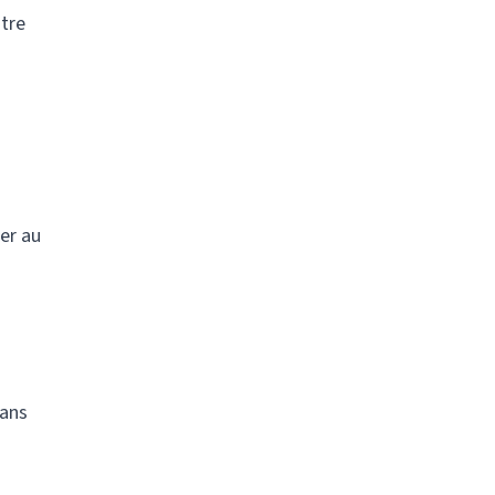
utre
er au
dans