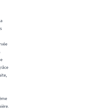
La
és
rvée
s
se
grâce
ite,
Xème
mière.