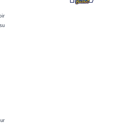
oir
 su
our